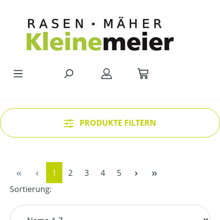
Zum Hauptinhalt springen
PRODUKTE FILTERN
Seite
Seite
Seite
Seite
Seite
1
2
3
4
5
Sortierung: