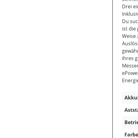
Drei ei
Inklus
Du suc
ist di
Weise 
Auslös
gewähr
ihres 
Messer
ePower
Energi
Akkuk
Astst
Betri
Farbe