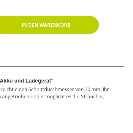
ib den gewünschten Wert ein oder benutz
IN DEN WARENKORB
. Akku und Ladegerät"
e erreicht einen Schnittdurchmesser von 30 mm. Ihr
angetrieben und ermöglicht es dir, Sträucher,