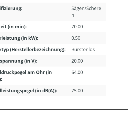
ifizierung:
Sägen/Schere
n
eit (in min):
70.00
leistung (in kW):
0.50
typ (Herstellerbezeichnung):
Bürstenlos
pannung (in V):
20.00
ldruckpegel am Ohr (in
64.00
):
lleistungspegel (in dB(A)):
75.00