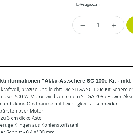
info@stiga.com
Produkt Anzahl: G
ktinformationen "Akku-Astschere SC 100e Kit - inkl
, kraftvoll, präzise und leicht: Die STIGA SC 100e Kit-Scher
nloser 500-W-Motor wird von einem STIGA 20V ePower-Akku 
 und kleine Obstbäume mit Leichtigkeit zu schneiden.
bürstenloser Motor
 zu 3 cm dicke Äste
rtige Klingen aus Kohlenstoffstahl
er Schnitt - 0,4 s/ 30 mm