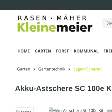
m Hauptinhalt springen
Zur Suche springen
Zur Hauptnavigation springen
HOME
GARTEN
FORST
KOMMUNAL
FRE
Garten
Gartentechnik
Sägen/Scheren
Akku-Astschere SC 100e Kit
Bildergalerie überspringen