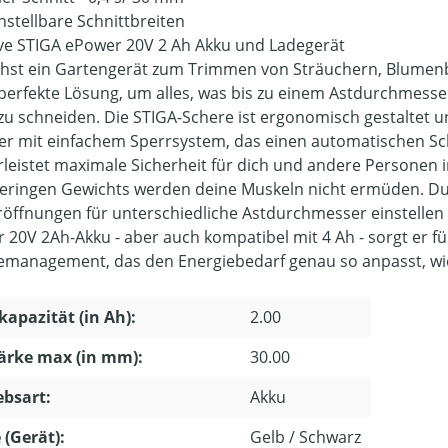
nstellbare Schnittbreiten
ive STIGA ePower 20V 2 Ah Akku und Ladegerät
hst ein Gartengerät zum Trimmen von Sträuchern, Blumenb
e perfekte Lösung, um alles, was bis zu einem Astdurchmesse
zu schneiden. Die STIGA-Schere ist ergonomisch gestaltet un
er mit einfachem Sperrsystem, das einen automatischen Sch
leistet maximale Sicherheit für dich und andere Personen 
geringen Gewichts werden deine Muskeln nicht ermüden. Du k
öffnungen für unterschiedliche Astdurchmesser einstellen 
 20V 2Ah-Akku - aber auch kompatibel mit 4 Ah - sorgt er fü
emanagement, das den Energiebedarf genau so anpasst, wie e
apazität (in Ah):
2.00
ärke max (in mm):
30.00
ebsart:
Akku
 (Gerät):
Gelb / Schwarz