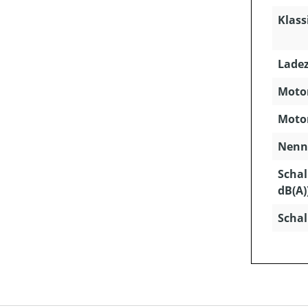
Klass
Ladez
Motor
Motor
Nenns
Schal
dB(A)
Schal