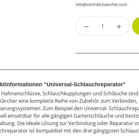
info@vertrieb.kaercher.com
Produkt Anzahl: G
ktinformationen "Universal-Schlauchreparator"
e Hahnanschlüsse, Schlauchkupplungen und Schläuche sind d
 Kärcher eine komplette Reihe von Zubehör zum Verbinden,
erungssystemen. Zum Beispiel den Universal- Schlauchrepar
sell einsetzbar für alle gängigen Gartenschläuche und besti
bung. Die ideale Lösung zur Verbindung oder Reparatur vo
chreparator ist kompatibel mit den drei gängigsten Schla