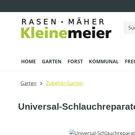
m Hauptinhalt springen
Zur Suche springen
Zur Hauptnavigation springen
HOME
GARTEN
FORST
KOMMUNAL
FRE
Garten
Zubehör Garten
Universal-Schlauchreparat
Bildergalerie überspringen