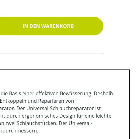
ib den gewünschten Wert ein oder benutz
IN DEN WARENKORB
ie Basis einer effektiven Bewässerung. Deshalb
 Entkoppeln und Reparieren von
ator. Der Universal-Schlauchreparator ist
cht durch ergonomisches Design für eine leichte
n zwei Schlauchstücken. Der Universal-
uchdurchmessern.