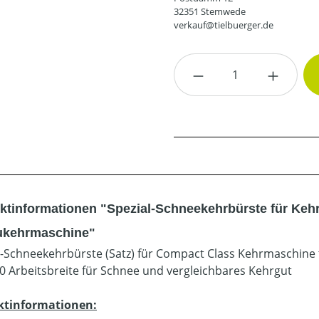
32351 Stemwede
verkauf@tielbuerger.de
Produkt Anzahl: G
ktinformationen "Spezial-Schneekehrbürste für Keh
kehrmaschine"
l-Schneekehrbürste (Satz) für Compact Class Kehrmaschin
00 Arbeitsbreite für Schnee und vergleichbares Kehrgut
ktinformationen: