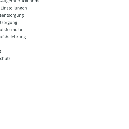
o-Altgeräterücknahme
Einstellungen
ieentsorgung
ntsorgung
ufsformular
ufsbelehrung
t
chutz