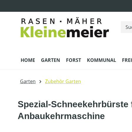
m Hauptinhalt springen
Zur Suche springen
Zur Hauptnavigation springen
HOME
GARTEN
FORST
KOMMUNAL
FRE
Garten
Zubehör Garten
Spezial-Schneekehrbürste 
Anbaukehrmaschine