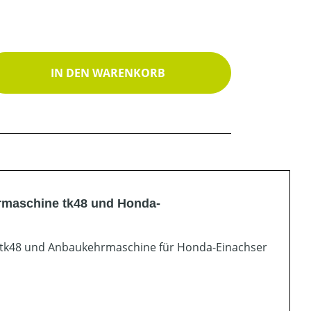
ib den gewünschten Wert ein oder benutz
IN DEN WARENKORB
rmaschine tk48 und Honda-
e tk48 und Anbaukehrmaschine für Honda-Einachser