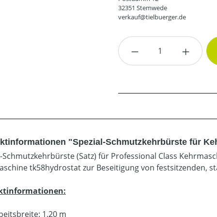
32351 Stemwede
verkauf@tielbuerger.de
Produkt Anzahl: G
ktinformationen "Spezial-Schmutzkehrbürste für Keh
l-Schmutzkehrbürste (Satz) für Professional Class Kehrmasc
schine tk58hydrostat zur Beseitigung von festsitzenden, 
ktinformationen:
beitsbreite: 1,20 m