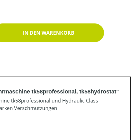
ib den gewünschten Wert ein oder benutz
IN DEN WARENKORB
rmaschine tk58professional, tk58hydrostat"
hine tk58professional und Hydraulic Class
starken Verschmutzungen