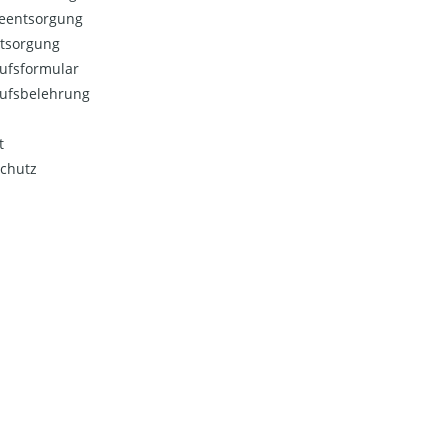
ieentsorgung
ntsorgung
ufsformular
ufsbelehrung
t
chutz