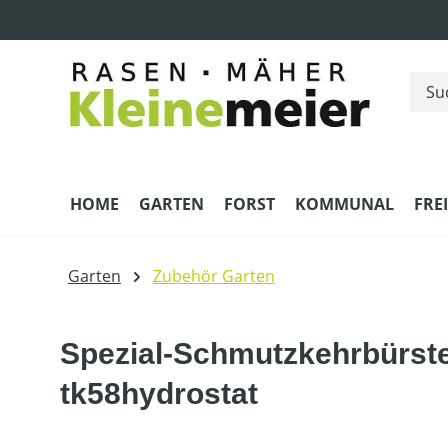
m Hauptinhalt springen
Zur Suche springen
Zur Hauptnavigation springen
HOME
GARTEN
FORST
KOMMUNAL
FRE
Garten
Zubehör Garten
Spezial-Schmutzkehrbürste
tk58hydrostat