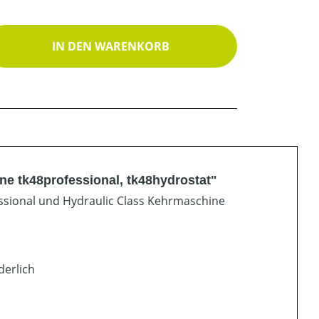
ib den gewünschten Wert ein oder benutz
IN DEN WARENKORB
e tk48professional, tk48hydrostat"
ssional und Hydraulic Class Kehrmaschine
derlich