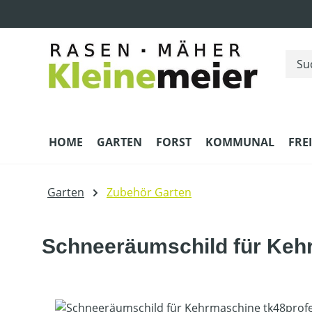
m Hauptinhalt springen
Zur Suche springen
Zur Hauptnavigation springen
HOME
GARTEN
FORST
KOMMUNAL
FRE
Garten
Zubehör Garten
Schneeräumschild für Kehr
Bildergalerie überspringen