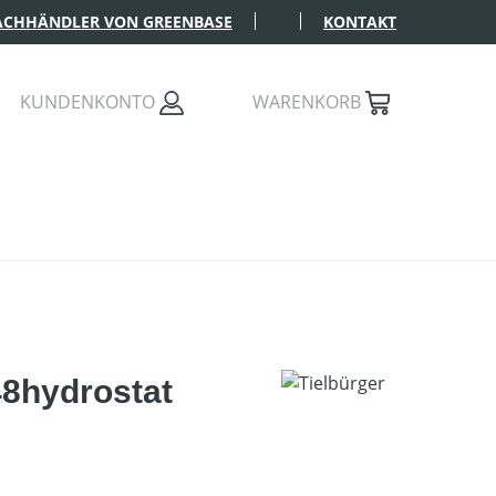
FACHHÄNDLER VON GREENBASE
KONTAKT
KUNDENKONTO
WARENKORB
48hydrostat