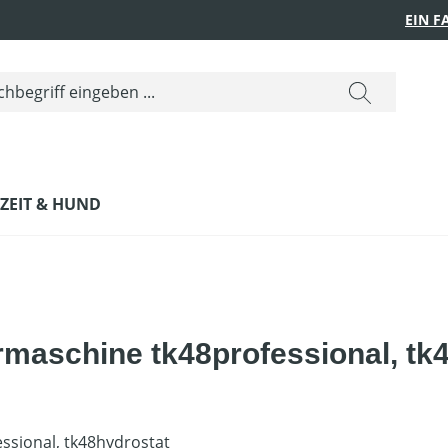
EIN 
IZEIT & HUND
maschine tk48professional, tk