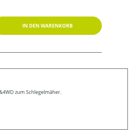
ib den gewünschten Wert ein oder benutz
IN DEN WARENKORB
 2&4WD zum Schlegelmäher.