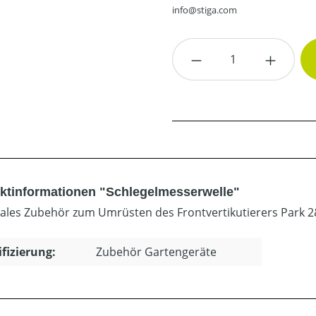
info@stiga.com
Produkt Anzahl: G
ktinformationen "Schlegelmesserwelle"
ales Zubehör zum Umrüsten des Frontvertikutierers Park
ifizierung:
Zubehör Gartengeräte