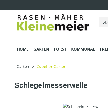
m Hauptinhalt springen
Zur Suche springen
Zur Hauptnavigation springen
HOME
GARTEN
FORST
KOMMUNAL
FRE
Garten
Zubehör Garten
Schlegelmesserwelle
Bildergalerie überspringen