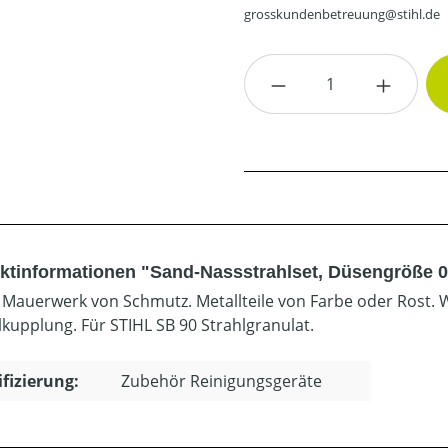
grosskundenbetreuung@stihl.de
Produkt Anzahl: G
ktinformationen "Sand-Nassstrahlset, Düsengröße 0
t Mauerwerk von Schmutz. Metallteile von Farbe oder Rost
lkupplung. Für STIHL SB 90 Strahlgranulat.
ifizierung:
Zubehör Reinigungsgeräte