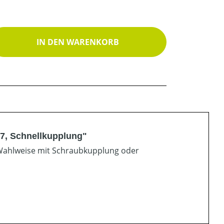
ib den gewünschten Wert ein oder benutz
IN DEN WARENKORB
7, Schnellkupplung"
. Wahlweise mit Schraubkupplung oder