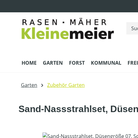
m Hauptinhalt springen
Zur Suche springen
Zur Hauptnavigation springen
HOME
GARTEN
FORST
KOMMUNAL
FRE
Garten
Zubehör Garten
Sand-Nassstrahlset, Düsen
Bildergalerie überspringen