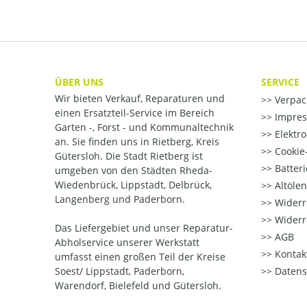
ÜBER UNS
SERVICE
Wir bieten Verkauf, Reparaturen und
Verpac
einen Ersatzteil-Service im Bereich
Impre
Garten -, Forst - und Kommunaltechnik
Elektr
an. Sie finden uns in Rietberg, Kreis
Cookie-
Gütersloh. Die Stadt Rietberg ist
Batter
umgeben von den Städten Rheda-
Wiedenbrück, Lippstadt, Delbrück,
Altöle
Langenberg und Paderborn.
Widerr
Widerr
Das Liefergebiet und unser Reparatur-
AGB
Abholservice unserer Werkstatt
Kontak
umfasst einen großen Teil der Kreise
Soest/ Lippstadt, Paderborn,
Datens
Warendorf, Bielefeld und Gütersloh.