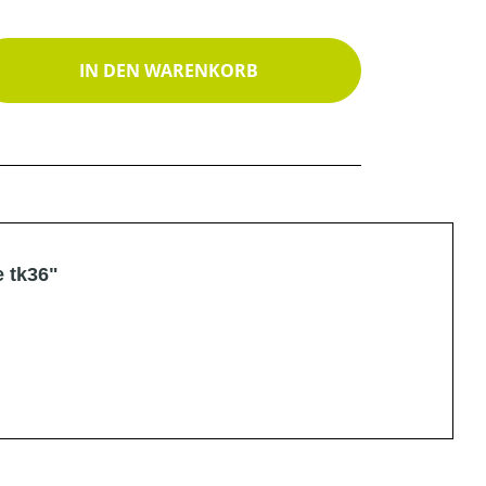
ib den gewünschten Wert ein oder benutz
IN DEN WARENKORB
 tk36"