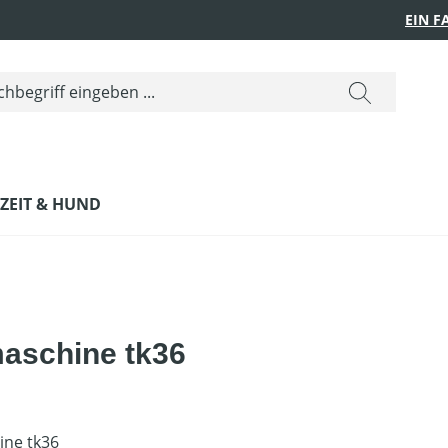
EIN 
IZEIT & HUND
maschine tk36