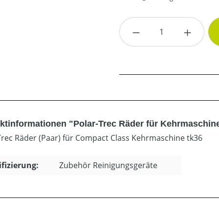
Produkt Anzahl: G
ktinformationen "Polar-Trec Räder für Kehrmaschine
Trec Räder (Paar) für Compact Class Kehrmaschine tk36
ifizierung:
Zubehör Reinigungsgeräte