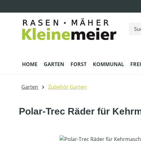
m Hauptinhalt springen
Zur Suche springen
Zur Hauptnavigation springen
HOME
GARTEN
FORST
KOMMUNAL
FRE
Garten
Zubehör Garten
Polar-Trec Räder für Kehr
Bildergalerie überspringen