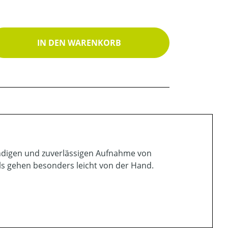
ib den gewünschten Wert ein oder benutz
IN DEN WARENKORB
tändigen und zuverlässigen Aufnahme von
ls gehen besonders leicht von der Hand.