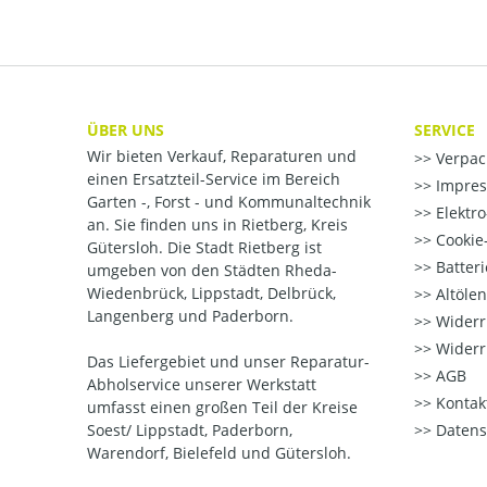
ÜBER UNS
SERVICE
Wir bieten Verkauf, Reparaturen und
Verpac
einen Ersatzteil-Service im Bereich
Impre
Garten -, Forst - und Kommunaltechnik
Elektr
an. Sie finden uns in Rietberg, Kreis
Cookie-
Gütersloh. Die Stadt Rietberg ist
Batter
umgeben von den Städten Rheda-
Wiedenbrück, Lippstadt, Delbrück,
Altöle
Langenberg und Paderborn.
Widerr
Widerr
Das Liefergebiet und unser Reparatur-
AGB
Abholservice unserer Werkstatt
Kontak
umfasst einen großen Teil der Kreise
Soest/ Lippstadt, Paderborn,
Datens
Warendorf, Bielefeld und Gütersloh.