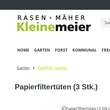
m Hauptinhalt springen
Zur Suche springen
Zur Hauptnavigation springen
HOME
GARTEN
FORST
KOMMUNAL
FRE
Garten
Zubehör Garten
Papierfiltertüten (3 Stk.)
Bildergalerie überspringen