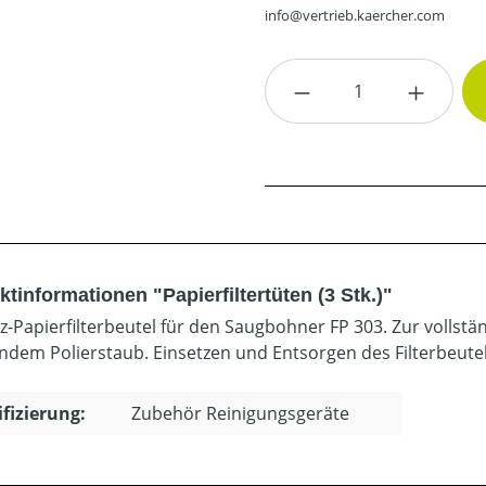
info@vertrieb.kaercher.com
Produkt Anzahl: G
tinformationen "Papierfiltertüten (3 Stk.)"
tz-Papierfilterbeutel für den Saugbohner FP 303. Zur volls
endem Polierstaub. Einsetzen und Entsorgen des Filterbeute
ifizierung:
Zubehör Reinigungsgeräte