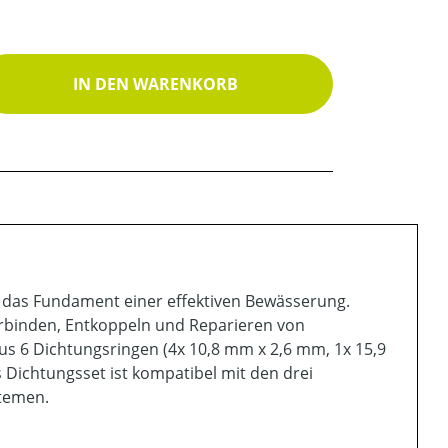
ib den gewünschten Wert ein oder benutz
IN DEN WARENKORB
 das Fundament einer effektiven Bewässerung.
rbinden, Entkoppeln und Reparieren von
s 6 Dichtungsringen (4x 10,8 mm x 2,6 mm, 1x 15,9
 Dichtungsset ist kompatibel mit den drei
stemen.