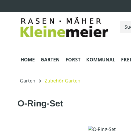
m Hauptinhalt springen
Zur Suche springen
Zur Hauptnavigation springen
HOME
GARTEN
FORST
KOMMUNAL
FRE
Garten
Zubehör Garten
O-Ring-Set
Bildergalerie überspringen