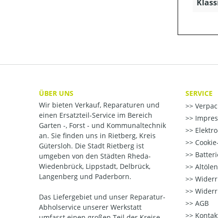
Klass
ÜBER UNS
SERVICE
Wir bieten Verkauf, Reparaturen und
Verpac
einen Ersatzteil-Service im Bereich
Impre
Garten -, Forst - und Kommunaltechnik
Elektr
an. Sie finden uns in Rietberg, Kreis
Cookie-
Gütersloh. Die Stadt Rietberg ist
Batter
umgeben von den Städten Rheda-
Wiedenbrück, Lippstadt, Delbrück,
Altöle
Langenberg und Paderborn.
Widerr
Widerr
Das Liefergebiet und unser Reparatur-
AGB
Abholservice unserer Werkstatt
Kontak
umfasst einen großen Teil der Kreise