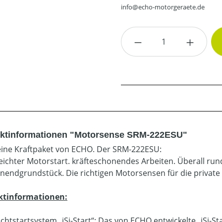
info@echo-motorgeraete.de
Produkt Anzahl: G
ktinformationen "Motorsense SRM-222ESU"
eine Kraftpaket von ECHO. Der SRM-222ESU:
eichter Motorstart. kräfteschonendes Arbeiten. Überall r
endgrundstück. Die richtigen Motorsensen für die private
ktinformationen:
ichtstartsystem „iSi-Start“: Das von ECHO entwickelte „iSi-S