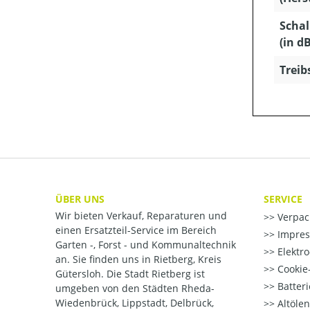
Schal
(in dB
Treib
ÜBER UNS
SERVICE
Wir bieten Verkauf, Reparaturen und
Verpac
einen Ersatzteil-Service im Bereich
Impre
Garten -, Forst - und Kommunaltechnik
Elektr
an. Sie finden uns in Rietberg, Kreis
Cookie-
Gütersloh. Die Stadt Rietberg ist
Batter
umgeben von den Städten Rheda-
Wiedenbrück, Lippstadt, Delbrück,
Altöle