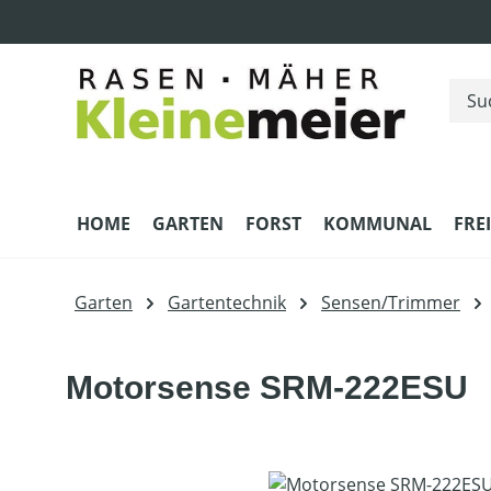
m Hauptinhalt springen
Zur Suche springen
Zur Hauptnavigation springen
HOME
GARTEN
FORST
KOMMUNAL
FRE
Garten
Gartentechnik
Sensen/Trimmer
Motorsense SRM-222ESU
Bildergalerie überspringen