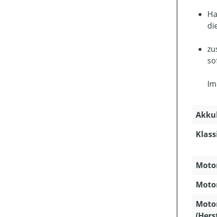
Ha
di
zu
so
Im
Akkuk
Klass
Motor
Motor
Moto
(Hers