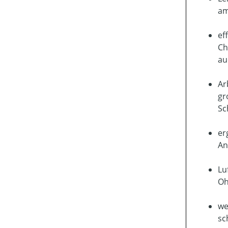
am
ef
Ch
au
Ar
gr
Sc
er
An
Lu
Oh
we
sc