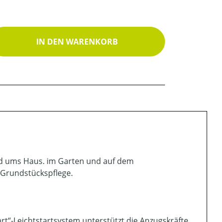
ib den gewünschten Wert ein oder benutz
IN DEN WARENKORB
und ums Haus. im Garten und auf dem
 Grundstückspflege.
tart“-Leichtstartsystem unterstützt die Anzugskräfte