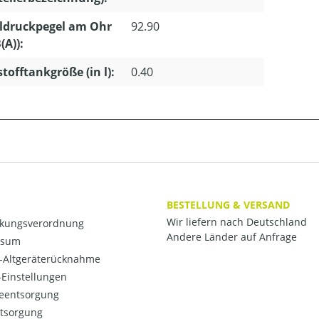
ldruckpegel am Ohr
92.90
(A)):
stofftankgröße (in l):
0.40
BESTELLUNG & VERSAND
Wir liefern nach Deutschland
kungsverordnung
Andere Länder auf Anfrage
ssum
o-Altgeräterücknahme
Einstellungen
ieentsorgung
ntsorgung