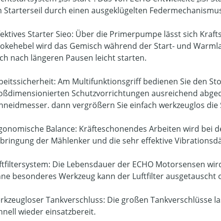
 Starterseil durch einen ausgeklügelten Federmechanismus
fektives Starter Sieo: Über die Primerpumpe lässt sich Kraf
okehebel wird das Gemisch während der Start- und Warmlau
ch nach längeren Pausen leicht starten.
beitssicherheit: Am Multifunktionsgriff bedienen Sie den S
oßdimensionierten Schutzvorrichtungen ausreichend abged
hneidmesser. dann vergrößern Sie einfach werkzeuglos die 
gonomische Balance: Kräfteschonendes Arbeiten wird bei
bringung der Mählenker und die sehr effektive Vibrationsd
ftfiltersystem: Die Lebensdauer der ECHO Motorsensen wird 
ne besonderes Werkzeug kann der Luftfilter ausgetauscht o
rkzeugloser Tankverschluss: Die großen Tankverschlüsse las
hnell wieder einsatzbereit.