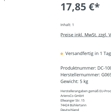
17,85 €*
Inhalt:
1
Preise inkl. MwSt. zzgl.
Versandfertig in 1 Tag,
Produktnummer:
DC-10
Herstellernummer:
G06
Gewicht:
5 kg
Herstellerangaben gemäß EU-Prod
AriensCo GmbH
Ellwanger Str. 15
74424 Bühlertann
Deutschland