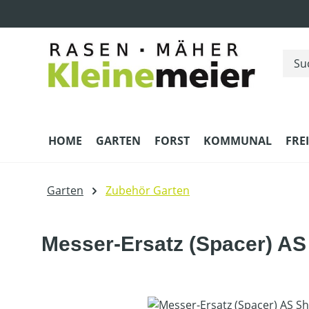
m Hauptinhalt springen
Zur Suche springen
Zur Hauptnavigation springen
HOME
GARTEN
FORST
KOMMUNAL
FRE
Garten
Zubehör Garten
Messer-Ersatz (Spacer) AS
Bildergalerie überspringen