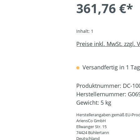
361,76 €*
Inhalt:
1
Preise inkl. MwSt. zzgl.
Versandfertig in 1 Tag,
Produktnummer:
DC-10
Herstellernummer:
G06
Gewicht:
5 kg
Herstellerangaben gemäß EU-Prod
AriensCo GmbH
Ellwanger Str. 15
74424 Bühlertann
Deutschland