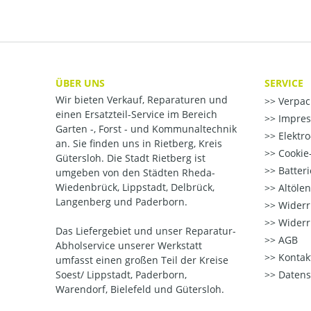
ÜBER UNS
SERVICE
Wir bieten Verkauf, Reparaturen und
Verpac
einen Ersatzteil-Service im Bereich
Impre
Garten -, Forst - und Kommunaltechnik
Elektr
an. Sie finden uns in Rietberg, Kreis
Cookie-
Gütersloh. Die Stadt Rietberg ist
Batter
umgeben von den Städten Rheda-
Wiedenbrück, Lippstadt, Delbrück,
Altöle
Langenberg und Paderborn.
Widerr
Widerr
Das Liefergebiet und unser Reparatur-
AGB
Abholservice unserer Werkstatt
Kontak
umfasst einen großen Teil der Kreise
Soest/ Lippstadt, Paderborn,
Datens
Warendorf, Bielefeld und Gütersloh.