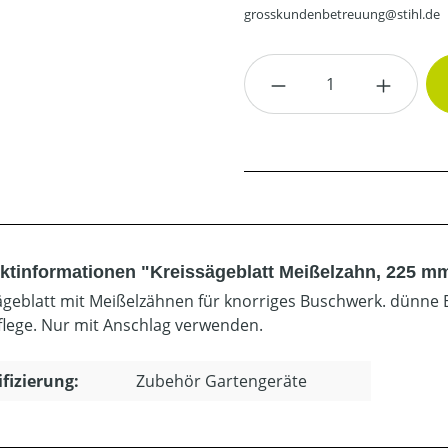
grosskundenbetreuung@stihl.de
Produkt Anzahl: G
ktinformationen "Kreissägeblatt Meißelzahn, 225 m
ägeblatt mit Meißelzähnen für knorriges Buschwerk. dünn
flege. Nur mit Anschlag verwenden.
ifizierung:
Zubehör Gartengeräte