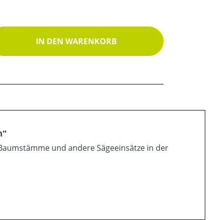
ib den gewünschten Wert ein oder benutz
IN DEN WARENKORB
m"
e Baumstämme und andere Sägeeinsätze in der