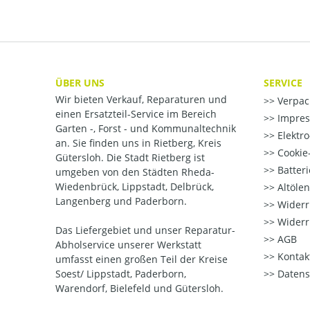
ÜBER UNS
SERVICE
Wir bieten Verkauf, Reparaturen und
Verpac
einen Ersatzteil-Service im Bereich
Impre
Garten -, Forst - und Kommunaltechnik
Elektr
an. Sie finden uns in Rietberg, Kreis
Cookie-
Gütersloh. Die Stadt Rietberg ist
Batter
umgeben von den Städten Rheda-
Wiedenbrück, Lippstadt, Delbrück,
Altöle
Langenberg und Paderborn.
Widerr
Widerr
Das Liefergebiet und unser Reparatur-
AGB
Abholservice unserer Werkstatt
Kontak
umfasst einen großen Teil der Kreise
Soest/ Lippstadt, Paderborn,
Datens
Warendorf, Bielefeld und Gütersloh.