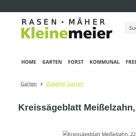
m Hauptinhalt springen
Zur Suche springen
Zur Hauptnavigation springen
HOME
GARTEN
FORST
KOMMUNAL
FRE
Garten
Zubehör Garten
Kreissägeblatt Meißelzahn
Bildergalerie überspringen