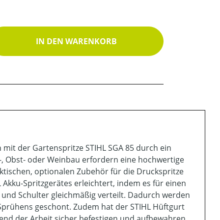
ib den gewünschten Wert ein oder benutz
IN DEN WARENKORB
en mit der Gartenspritze STIHL SGA 85 durch ein
t-, Obst- oder Weinbau erfordern eine hochwertige
ktischen, optionalen Zubehör für die Druckspritze
Akku-Spritzgerätes erleichtert, indem es für einen
und Schulter gleichmäßig verteilt. Dadurch werden
Sprühens geschont. Zudem hat der STIHL Hüftgurt
hrend der Arbeit sicher befestigen und aufbewahren