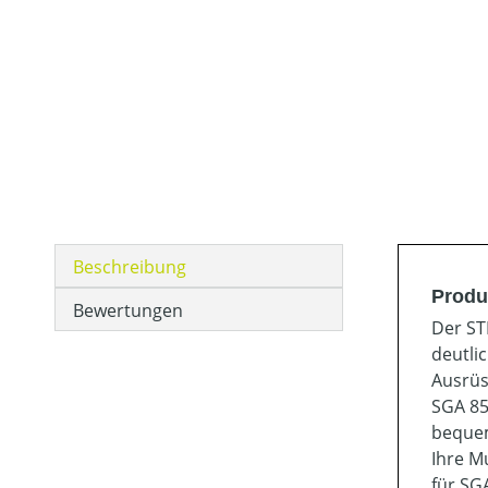
Beschreibung
Produ
Bewertungen
Der ST
deutli
Ausrüs
SGA 85
bequem
Ihre M
für SG