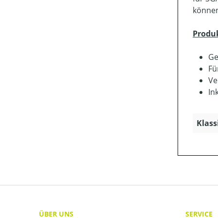
könne
Produ
Ge
Fü
Ve
In
Klass
ÜBER UNS
SERVICE