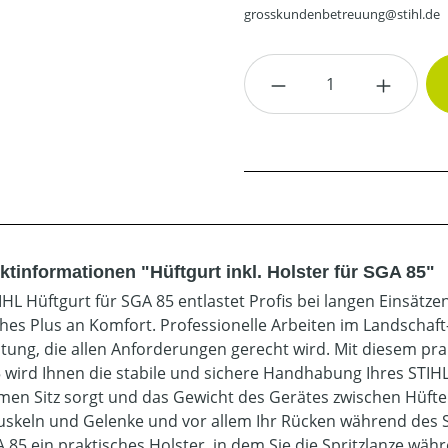
grosskundenbetreuung@stihl.de
Produkt Anzahl: G
ktinformationen "Hüftgurt inkl. Holster für SGA 85"
IHL Hüftgurt für SGA 85 entlastet Profis bei langen Einsätz
ches Plus an Komfort. Professionelle Arbeiten im Landschaf
tung, die allen Anforderungen gerecht wird. Mit diesem pra
 wird Ihnen die stabile und sichere Handhabung Ihres STIHL 
en Sitz sorgt und das Gewicht des Gerätes zwischen Hüfte 
uskeln und Gelenke und vor allem Ihr Rücken während des 
A 85 ein praktisches Holster, in dem Sie die Spritzlanze wä