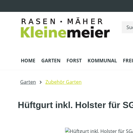
m Hauptinhalt springen
Zur Suche springen
Zur Hauptnavigation springen
HOME
GARTEN
FORST
KOMMUNAL
FRE
Garten
Zubehör Garten
Hüftgurt inkl. Holster für 
Bildergalerie überspringen