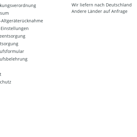
Wir liefern nach Deutschland
kungsverordnung
Andere Länder auf Anfrage
ssum
o-Altgeräterücknahme
Einstellungen
ieentsorgung
ntsorgung
ufsformular
ufsbelehrung
t
chutz