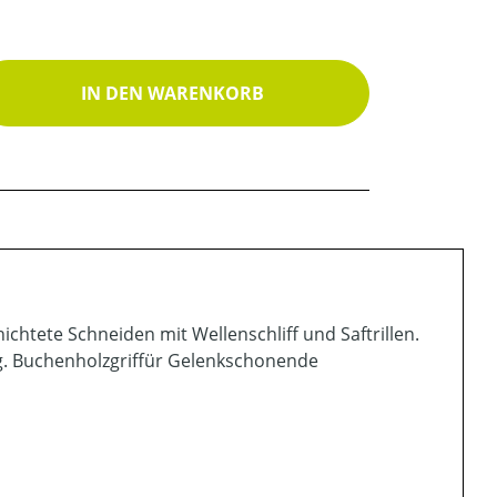
ib den gewünschten Wert ein oder benutz
IN DEN WARENKORB
ichtete Schneiden mit Wellenschliff und Saftrillen.
ng. Buchenholzgriffür Gelenkschonende