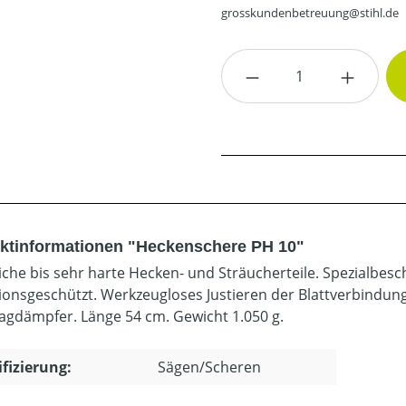
grosskundenbetreuung@stihl.de
Produkt Anzahl: G
ktinformationen "Heckenschere PH 10"
iche bis sehr harte Hecken- und Sträucherteile. Spezialbesch
ionsgeschützt. Werkzeugloses Justieren der Blattverbindu
agdämpfer. Länge 54 cm. Gewicht 1.050 g.
ifizierung:
Sägen/Scheren