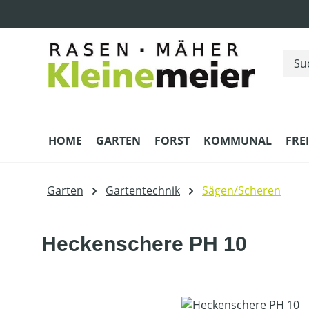
m Hauptinhalt springen
Zur Suche springen
Zur Hauptnavigation springen
HOME
GARTEN
FORST
KOMMUNAL
FRE
Garten
Gartentechnik
Sägen/Scheren
Heckenschere PH 10
Bildergalerie überspringen