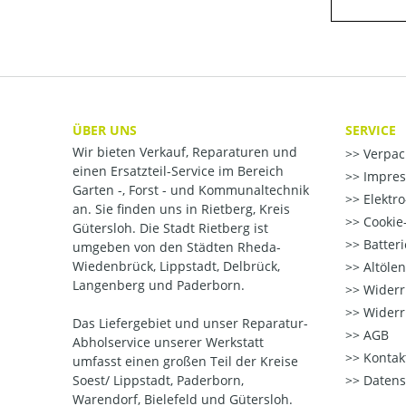
ÜBER UNS
SERVICE
Wir bieten Verkauf, Reparaturen und
Verpac
einen Ersatzteil-Service im Bereich
Impre
Garten -, Forst - und Kommunaltechnik
Elektr
an. Sie finden uns in Rietberg, Kreis
Cookie-
Gütersloh. Die Stadt Rietberg ist
Batter
umgeben von den Städten Rheda-
Wiedenbrück, Lippstadt, Delbrück,
Altöle
Langenberg und Paderborn.
Widerr
Widerr
Das Liefergebiet und unser Reparatur-
AGB
Abholservice unserer Werkstatt
Kontak
umfasst einen großen Teil der Kreise
Soest/ Lippstadt, Paderborn,
Datens
Warendorf, Bielefeld und Gütersloh.