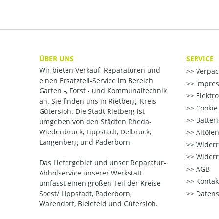
ÜBER UNS
SERVICE
Wir bieten Verkauf, Reparaturen und
Verpac
einen Ersatzteil-Service im Bereich
Impre
Garten -, Forst - und Kommunaltechnik
Elektr
an. Sie finden uns in Rietberg, Kreis
Cookie-
Gütersloh. Die Stadt Rietberg ist
Batter
umgeben von den Städten Rheda-
Wiedenbrück, Lippstadt, Delbrück,
Altöle
Langenberg und Paderborn.
Widerr
Widerr
Das Liefergebiet und unser Reparatur-
AGB
Abholservice unserer Werkstatt
Kontak
umfasst einen großen Teil der Kreise
Soest/ Lippstadt, Paderborn,
Datens
Warendorf, Bielefeld und Gütersloh.