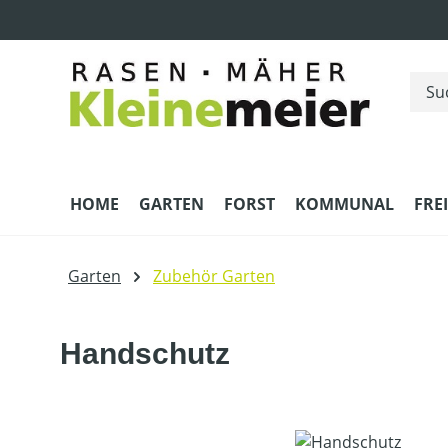
m Hauptinhalt springen
Zur Suche springen
Zur Hauptnavigation springen
HOME
GARTEN
FORST
KOMMUNAL
FRE
Garten
Zubehör Garten
Handschutz
Bildergalerie überspringen