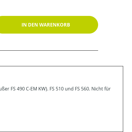
ib den gewünschten Wert ein oder benutz
IN DEN WARENKORB
außer FS 490 C-EM KW). FS 510 und FS 560. Nicht für