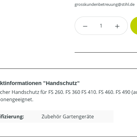
grosskundenbetreuung@stihl.de
Produkt Anzahl: G
ktinformationen "Handschutz"
scher Handschutz für FS 260. FS 360 FS 410. FS 460. FS 490 (
ionengeeignet.
ifizierung:
Zubehör Gartengeräte