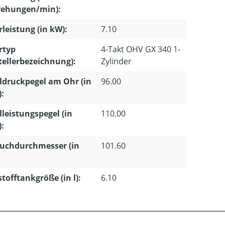
ehungen/min):
leistung (in kW):
7.10
rtyp
4-Takt OHV GX 340 1-
tellerbezeichnung):
Zylinder
ldruckpegel am Ohr (in
96.00
):
lleistungspegel (in
110.00
):
uchdurchmesser (in
101.60
stofftankgröße (in l):
6.10