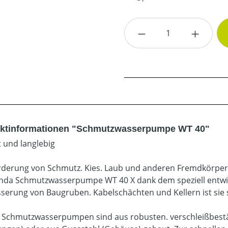
Produkt Anzahl: G
ktinformationen "Schmutzwasserpumpe WT 40"
 und langlebig
rderung von Schmutz. Kies. Laub und anderen Fremdkörper
nda Schmutzwasserpumpe WT 40 X dank dem speziell entwic
serung von Baugruben. Kabelschächten und Kellern ist sie s
Schmutzwasserpumpen sind aus robusten. verschleißbestän