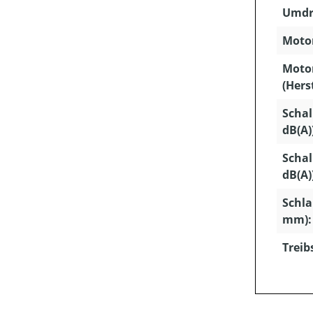
Umdr
Motor
Moto
(Hers
Schal
dB(A)
Schal
dB(A)
Schla
mm):
Treib