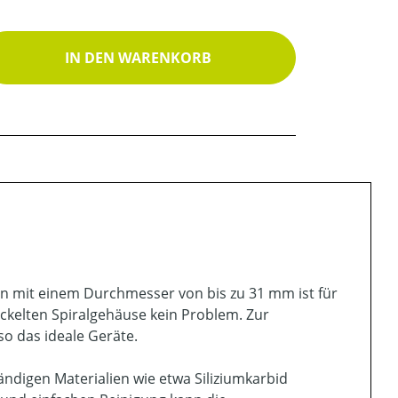
ib den gewünschten Wert ein oder benutz
IN DEN WARENKORB
n mit einem Durchmesser von bis zu 31 mm ist für
kelten Spiralgehäuse kein Problem. Zur
o das ideale Geräte.
digen Materialien wie etwa Siliziumkarbid