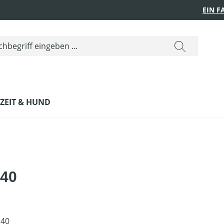
EIN 
IZEIT & HUND
40