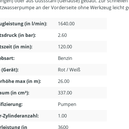
ungen) oder aus Gussstahl (Gehäuse) gebaut. Zur schnellen
zwasserpumpe an der Vorderseite ohne Werkzeug leicht g
gleistung (in l/min):
1640.00
tsdruck (in bar):
2.60
tszeit (in min):
120.00
ebsart:
Benzin
 (Gerät):
Rot / Weiß
rhöhe max (in m):
26.00
um (in cm³):
337.00
ifizierung:
Pumpen
-Zylinderanzahl:
1.00
leistung (in
3600