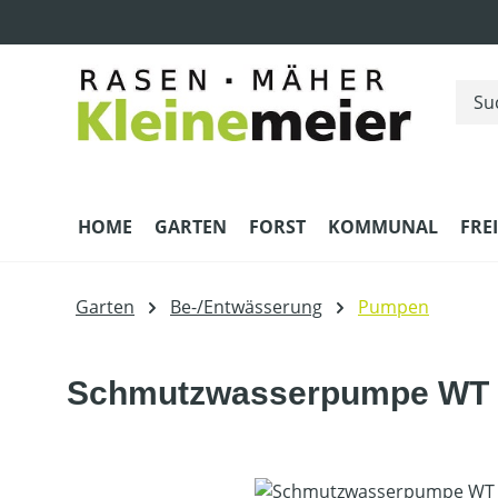
m Hauptinhalt springen
Zur Suche springen
Zur Hauptnavigation springen
HOME
GARTEN
FORST
KOMMUNAL
FRE
Garten
Be-/Entwässerung
Pumpen
Schmutzwasserpumpe WT 
Bildergalerie überspringen