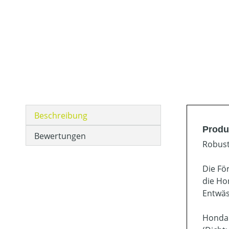
Beschreibung
Produ
Bewertungen
Robust
Die Fö
die Ho
Entwäs
Honda 