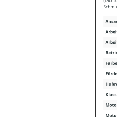
(Dicht
Schmut
Ansau
Arbei
Arbei
Betri
Farbe
Förde
Hubra
Klass
Motor
Motor