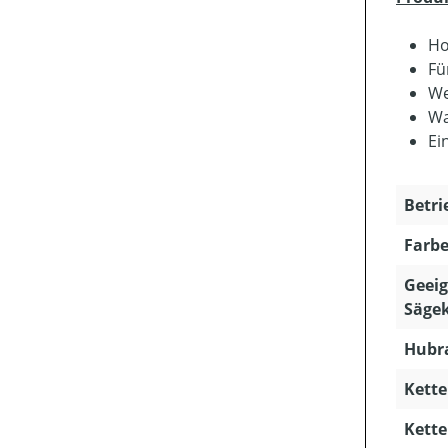
Ho
Fü
We
Wa
Ei
Betri
Farbe
Geeig
Sägek
Hubra
Kette
Kette