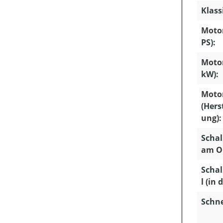
Klass
Motor
PS):
Motor
kW):
Moto
(Hers
ung):
Schal
am Oh
Schal
l (in 
Schn