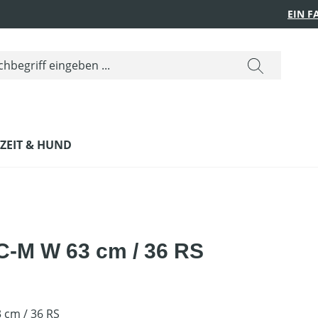
EIN 
IZEIT & HUND
C-M W 63 cm / 36 RS