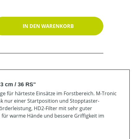
ib den gewünschten Wert ein oder benutz
IN DEN WARENKORB
3 cm / 36 RS"
 für härteste Einsätze im Forstbereich. M-Tronic
k nur einer Startposition und Stopptaster-
derleistung, HD2-Filter mit sehr guter
) für warme Hände und bessere Griffigkeit im