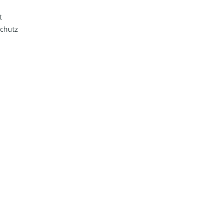
t
chutz