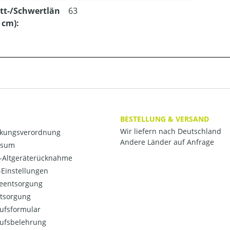
tt-/Schwertlän
63
n cm):
BESTELLUNG & VERSAND
Wir liefern nach Deutschland
kungsverordnung
Andere Länder auf Anfrage
ssum
o-Altgeräterücknahme
Einstellungen
ieentsorgung
ntsorgung
ufsformular
ufsbelehrung