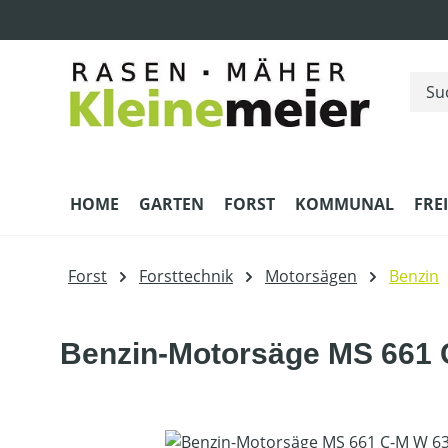
m Hauptinhalt springen
Zur Suche springen
Zur Hauptnavigation springen
HOME
GARTEN
FORST
KOMMUNAL
FRE
Forst
Forsttechnik
Motorsägen
Benzin
Benzin-Motorsäge MS 661 
Bildergalerie überspringen