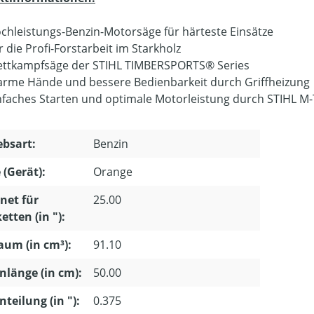
chleistungs-Benzin-Motorsäge für härteste Einsätze
r die Profi-Forstarbeit im Starkholz
ttkampfsäge der STIHL TIMBERSPORTS® Series
rme Hände und bessere Bedienbarkeit durch Griffheizung
nfaches Starten und optimale Motorleistung durch STIHL M-
ebsart:
Benzin
 (Gerät):
Orange
net für
25.00
etten (in "):
um (in cm³):
91.10
nlänge (in cm):
50.00
nteilung (in "):
0.375