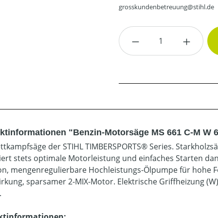
grosskundenbetreuung@stihl.de
Produkt Anzahl: G
ktinformationen "Benzin-Motorsäge MS 661 C-M W 6
ttkampfsäge der STIHL TIMBERSPORTS® Series. Starkholzsäge
iert stets optimale Motorleistung und einfaches Starten dan
on, mengenregulierbare Hochleistungs-Ölpumpe für hohe För
wirkung, sparsamer 2-MIX-Motor. Elektrische Griffheizung (W
.
ktinformationen: