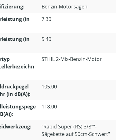
ifizierung:
Benzin-Motorsägen
leistung (in
7.30
leistung (in
5.40
rtyp
STIHL 2-Mix-Benzin-Motor
tellerbezeichn
ldruckpegel
105.00
r (in dB(A)):
lleistungspege
118.00
dB(A)):
eidwerkzeug:
"Rapid Super (RS) 3/8""-
Sägekette auf 50cm-Schwert"