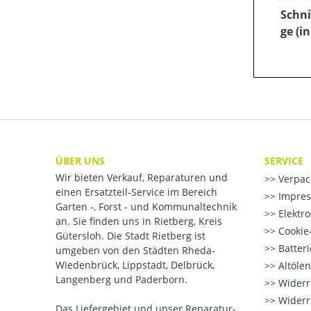
Schni
ge (i
ÜBER UNS
SERVICE
Wir bieten Verkauf, Reparaturen und
Verpac
einen Ersatzteil-Service im Bereich
Impre
Garten -, Forst - und Kommunaltechnik
Elektr
an. Sie finden uns in Rietberg, Kreis
Cookie-
Gütersloh. Die Stadt Rietberg ist
Batter
umgeben von den Städten Rheda-
Wiedenbrück, Lippstadt, Delbrück,
Altöle
Langenberg und Paderborn.
Widerr
Widerr
Das Liefergebiet und unser Reparatur-