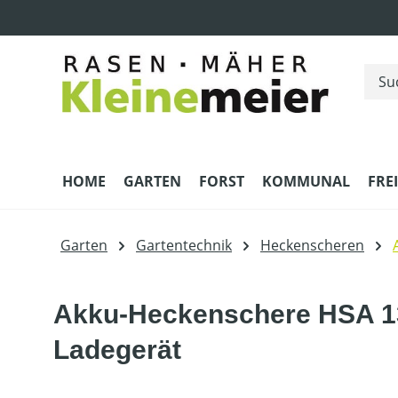
m Hauptinhalt springen
Zur Suche springen
Zur Hauptnavigation springen
HOME
GARTEN
FORST
KOMMUNAL
FRE
Garten
Gartentechnik
Heckenscheren
Akku-Heckenschere HSA 13
Ladegerät