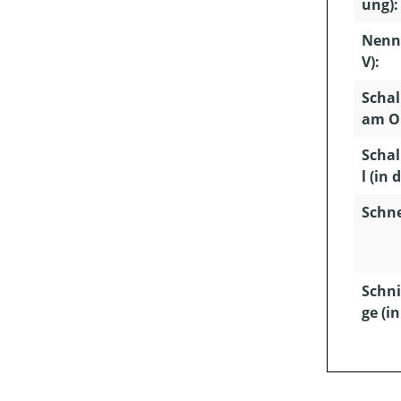
ung):
Nenn
V):
Schal
am Oh
Schal
l (in 
Schn
Schni
ge (i