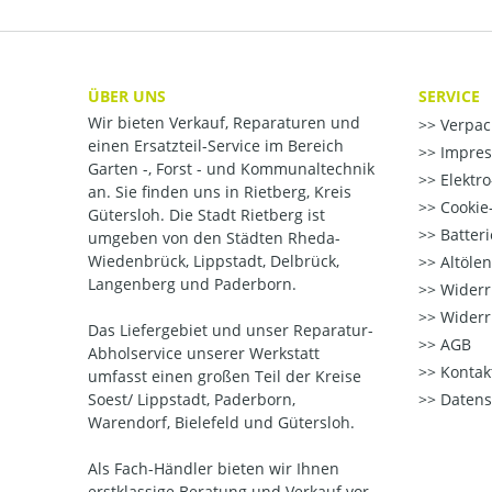
ÜBER UNS
SERVICE
Wir bieten Verkauf, Reparaturen und
Verpac
einen Ersatzteil-Service im Bereich
Impre
Garten -, Forst - und Kommunaltechnik
Elektr
an. Sie finden uns in Rietberg, Kreis
Cookie-
Gütersloh. Die Stadt Rietberg ist
Batter
umgeben von den Städten Rheda-
Wiedenbrück, Lippstadt, Delbrück,
Altöle
Langenberg und Paderborn.
Widerr
Widerr
Das Liefergebiet und unser Reparatur-
AGB
Abholservice unserer Werkstatt
Kontak
umfasst einen großen Teil der Kreise
Soest/ Lippstadt, Paderborn,
Datens
Warendorf, Bielefeld und Gütersloh.
Als Fach-Händler bieten wir Ihnen
erstklassige Beratung und Verkauf vor