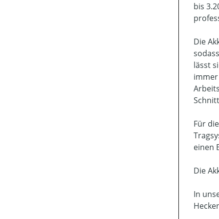
bis 3.
profess
Die Ak
sodass
lässt 
immer 
Arbeit
Schnit
Für di
Tragsy
einen 
Die Ak
In uns
Hecken