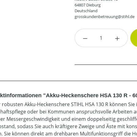
64807 Dieburg
Deutschland
grosskundenbetreuung@stihl.de
Produkt Anzahl: G
ktinformationen "Akku-Heckenschere HSA 130 R - 6
r robusten Akku-Heckenschere STIHL HSA 130 R können Sie i
haftspflege oder bei Kommunen anspruchsvolle Arbeiten au
ger Messergeschwindigkeit und einem doppelseitig geschlif
stand, sodass Sie auch kräftigere Zweige und Äste mit kons
. Sie können direkt am drehbaren Multifunktionsgriff die H