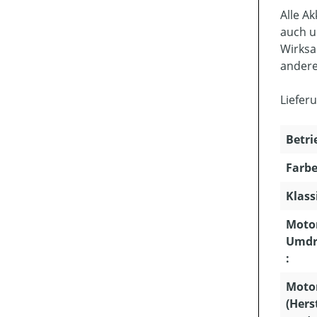
Alle A
auch u
Wirksa
andere
Liefer
Betri
Farbe
Klass
Motor
Umdr
:
Moto
(Hers