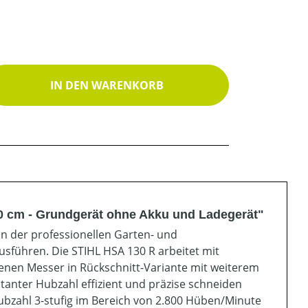
ib den gewünschten Wert ein oder benutz
IN DEN WARENKORB
0 cm - Grundgerät ohne Akku und Ladegerät"
n der professionellen Garten- und
sführen. Die STIHL HSA 130 R arbeitet mit
fenen Messer in Rückschnitt-Variante mit weiterem
tanter Hubzahl effizient und präzise schneiden
ubzahl 3-stufig im Bereich von 2.800 Hüben/Minute