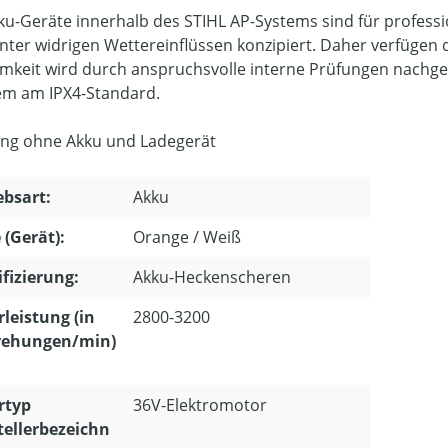
kku-Geräte innerhalb des STIHL AP-Systems sind für profess
nter widrigen Wettereinflüssen konzipiert. Daher verfügen 
mkeit wird durch anspruchsvolle interne Prüfungen nachgewi
m am IPX4-Standard.
ung ohne Akku und Ladegerät
ebsart:
Akku
 (Gerät):
Orange / Weiß
ifizierung:
Akku-Heckenscheren
leistung (in
2800-3200
ehungen/min)
rtyp
36V-Elektromotor
tellerbezeichn