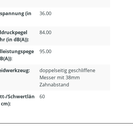
spannung (in
36.00
ldruckpegel
84.00
r (in dB(A)):
lleistungspege
95.00
dB(A)):
eidwerkzeug:
doppelseitig geschliffene
Messer mit 38mm
Zahnabstand
tt-/Schwertlän
60
n cm):