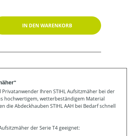
ib den gewünschten Wert ein oder benutz
IN DEN WARENKORB
mäher"
Privatanwender Ihren STIHL Aufsitzmäher bei der
aus hochwertigem, wetterbeständigem Material
nen die Abdeckhauben STIHL AAH bei Bedarf schnell
Aufsitzmäher der Serie T4 geeignet: