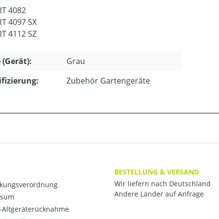
RT 4082
RT 4097 SX
RT 4112 SZ
 (Gerät):
Grau
ifizierung:
Zubehör Gartengeräte
BESTELLUNG & VERSAND
Wir liefern nach Deutschland
kungsverordnung
Andere Länder auf Anfrage
ssum
o-Altgeräterücknahme