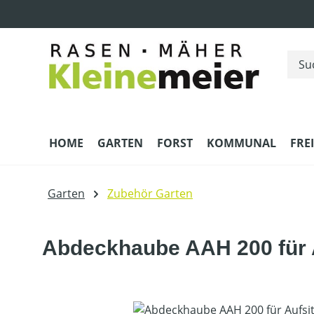
m Hauptinhalt springen
Zur Suche springen
Zur Hauptnavigation springen
HOME
GARTEN
FORST
KOMMUNAL
FRE
Garten
Zubehör Garten
Abdeckhaube AAH 200 für 
Bildergalerie überspringen