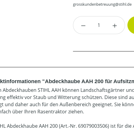
grosskundenbetreuung@stihl.de
Produkt Anzahl: G
ktinformationen "Abdeckhaube AAH 200 für Aufsitz
n Abdeckhauben STIHL AAH können Landschaftsgärtner und 
ng effektiv vor Staub und Witterung schützen. Diese sind 
igt und daher auch für den Außenbereich geeignet. Sie kön
nfach über Ihren Rasentraktor ziehen.
IHL Abdeckhaube AAH 200 (Art.-Nr. 69079003506) ist für die 